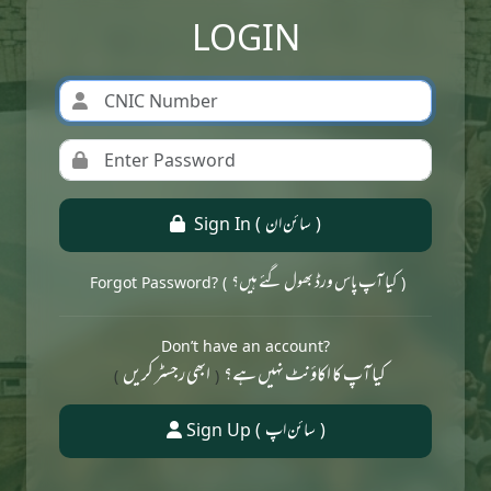
LOGIN
سائن ان
Sign In (
)
کیا آپ پاس ورڈ بھول گئے ہیں؟
Forgot Password? (
)
Don’t have an account?
کیا آپ کا اکاؤنٹ نہیں ہے؟
ابھی رجسٹر کریں
)
(
سائن اپ
Sign Up (
)